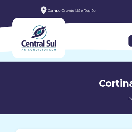
Campo Grande MS e Região
Cortin
Pá