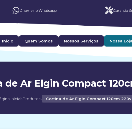
Chame no Whatsapp
Garantia Se
Início
Quem Somos
Nossos Serviços
Nossa Loj
a de Ar Elgin Compact 120
›
›
gina Inicial
Produtos
Cortina de Ar Elgin Compact 120cm 220v