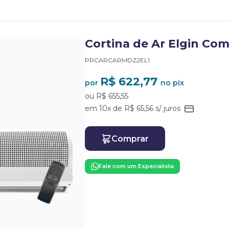
Cortina de Ar Elgin Co
PRCARCARMDZ2EL1
R$ 622,77
por
no pix
ou R$ 655,55
em 10x de R$ 65,56 s/ juros
Comprar
Fale com um Especialista