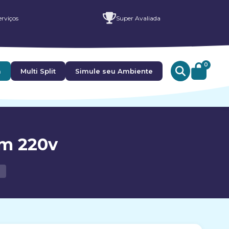
rviços
Super Avaliada
0
a
Multi Split
Simule seu Ambiente
cm 220v