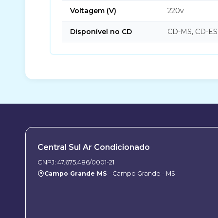
Voltagem (V)
220v
Disponível no CD
CD-MS, CD-ES
Central Sul Ar Condicionado
CNPJ: 47.675.486/0001-21
Campo Grande MS
- Campo Grande - MS